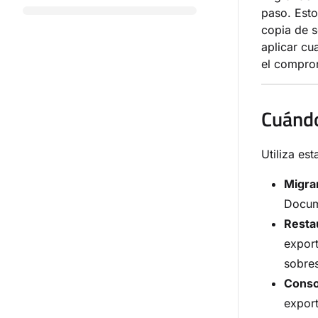
paso. Esto
copia de s
aplicar cu
el compro
Cuándo
Utiliza es
Migra
Docum
Resta
export
sobres
Conso
export