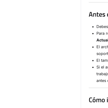
Antes 
Debes 
Para r
Actual
El ar
soport
El ta
Si el 
trabaj
antes 
Cómo i