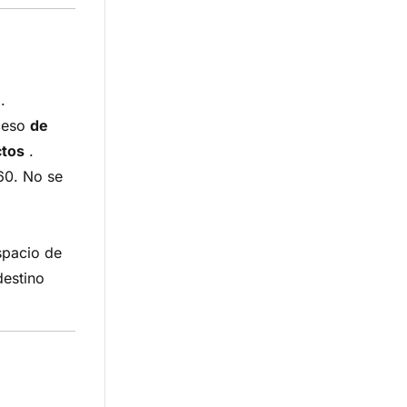
.
cceso
de
ctos
.
60. No se
spacio de
destino