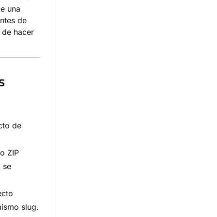
de una
antes de
s de hacer
s
cto de
o ZIP
 se
ecto
mismo slug.