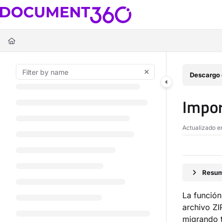
Documentation Index
Fetch the complete documentation index at:
https://docs.document360.c
Use this file to discover all available pages before exploring further.
Descargo 
Impor
Actualizado 
Resum
La funció
archivo ZI
migrando t