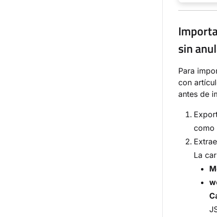
Importa
sin anu
Para impor
con artícu
antes de i
Expor
como u
Extrae
La car
M
w
C
J