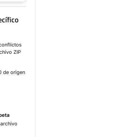
ecífico
conflictos
rchivo ZIP
0 de origen
peta
archivo