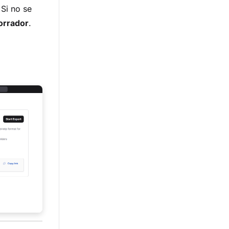
Si no se
orrador
.