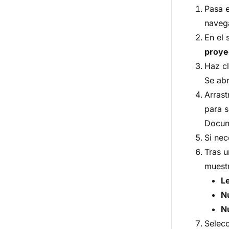
Pasa e
navega
En el
proye
Haz cl
Se abr
Arrast
para s
Docum
Si nec
Tras u
muest
L
N
N
Selec