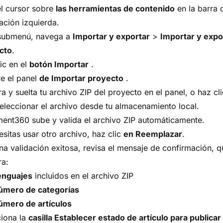
l cursor sobre
las herramientas de contenido
en la barra 
ción izquierda.
 submenú, navega a
Importar y exportar
>
Importar y expo
cto
.
ic en el
botón Importar
.
e el panel
de Importar proyecto
.
ra y suelta tu archivo ZIP del proyecto en el panel, o haz cl
eleccionar el archivo desde tu almacenamiento local.
ent360 sube y valida el archivo ZIP automáticamente.
esitas usar otro archivo, haz clic
en Reemplazar
.
na validación exitosa, revisa el mensaje de confirmación, q
ra:
enguajes
incluidos en el archivo ZIP
úmero de categorías
úmero de artículos
ciona la
casilla Establecer estado de artículo para publicar