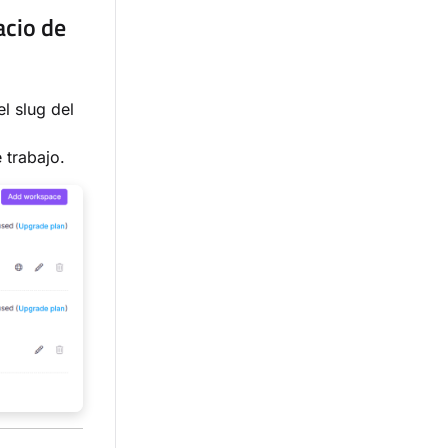
acio de
l slug del
 trabajo.