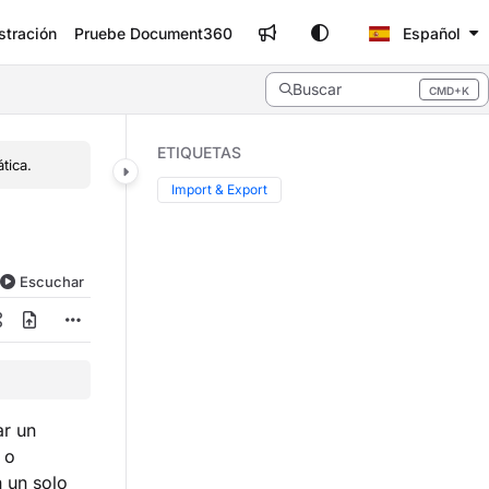
stración
Pruebe Document360
Español
Buscar
CMD+K
Press CMD+K to open search
ETIQUETAS
tica.
Import & Export
Escuchar
r un
 o
n un solo