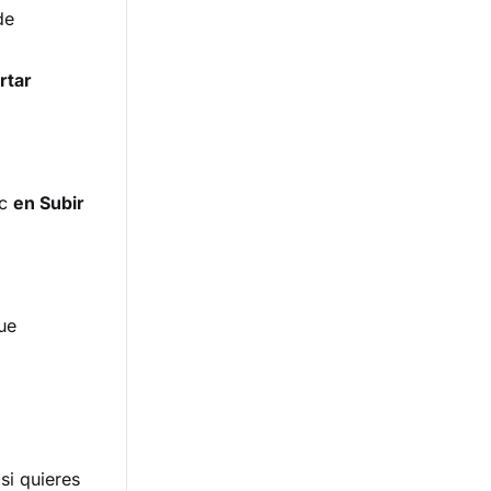
de
rtar
ic
en Subir
ue
si quieres