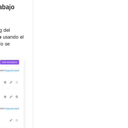
abajo
g del
o
usando el
do se