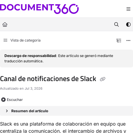
Documentation Index
Fetch the complete documentation index at:
https://docs.document360.com/llm
Use this file to discover all available pages before exploring further.
Vista de categoría
Descargo de responsabilidad
: Este artículo se generó mediante
traducción automática.
Canal de notificaciones de Slack
Actualizado en
Jul 3, 2026
Escuchar
Resumen del artículo
Slack es una plataforma de colaboración en equipo que
centraliza la comunicación, el intercambio de archivos y