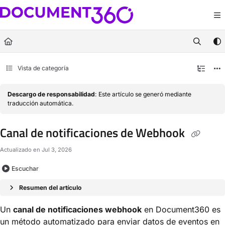
Documentation Index
Fetch the complete documentation index at:
https://docs.document360.com/llm
Use this file to discover all available pages before exploring further.
Vista de categoría
Descargo de responsabilidad
: Este artículo se generó mediante
traducción automática.
Canal de notificaciones de Webhook
Actualizado en
Jul 3, 2026
Escuchar
Resumen del artículo
Un
canal de notificaciones webhook
en Document360 es
un método automatizado para enviar datos de eventos en