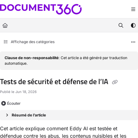
Documentation Index
Fetch the complete documentation index at:
https://docs.document360.com/llm
Use this file to discover all available pages before exploring further.
Affichage des catégories
Clause de non-responsabilité
: Cet article a été généré par traduction
automatique.
Tests de sécurité et défense de l’IA
Publié le Jun 18, 2026
Écouter
Résumé de l’article
Cet article explique comment Eddy AI est testée et
défendue contre les abus, les contenus nuisibles et les