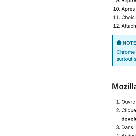
Reprod
Après 
Choisi
Attach
NOT
Chrome e
surtout 
Mozill
Ouvre 
Cliqu
dével
Dans l
Active