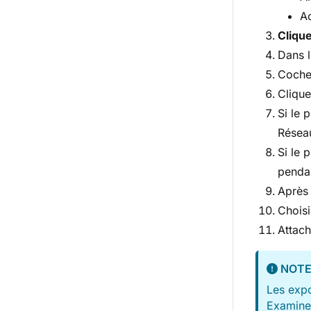
Ac
Cliqu
Dans l
Coche
Cliqu
Si le 
Réseau
Si le 
pendan
Après 
Choisi
Attach
NOT
Les expo
Examinez