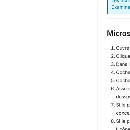
Les fich
Examinez
Micros
Ouvre 
Cliqu
Dans l
Coche
Coche
Assur
dessu
Si le 
conce
Si le 
l’icôn