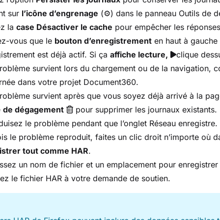
nt sur
l’icône d’engrenage
(⚙️) dans le panneau Outils de 
z la
case Désactiver le cache
pour empêcher les réponses e
ez-vous que le
bouton d’enregistrement
en haut à gauche d
gistrement est déjà actif. Si ça
affiche lecture,
clique dess
problème survient lors du chargement ou de la navigation, 
rnée dans votre projet Document360.
problème survient après que vous soyez déjà arrivé à la pag
e
de dégagement
pour supprimer les journaux existants.
uisez le problème pendant que l’onglet Réseau enregistre.
is le problème reproduit, faites un clic droit n’importe où d
istrer tout comme HAR
.
ssez un nom de fichier et un emplacement pour enregistrer l
ez le fichier HAR à votre demande de soutien.
E