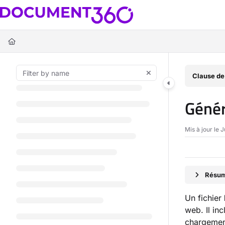
Documentation Index
Fetch the complete documentation index at:
https://docs.document360.c
Use this file to discover all available pages before exploring further.
Clause de
Génér
Mis à jour le
J
Résumé
Un fichier
web. Il inc
chargement