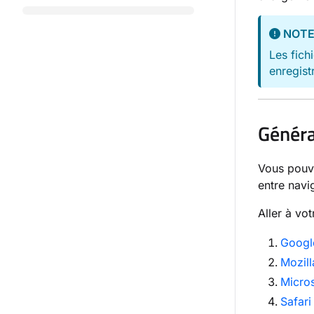
NOT
Les fich
enregist
Généra
Vous pouve
entre navi
Aller à vot
Googl
Mozill
Micro
Safari