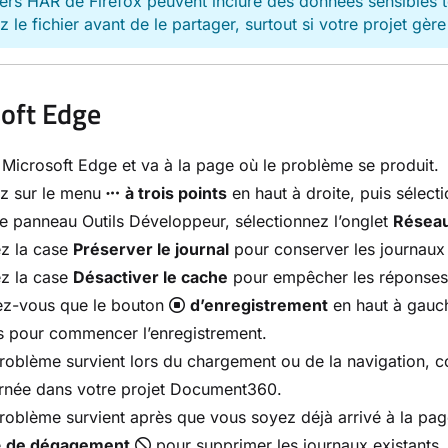
iers HAR de Firefox peuvent inclure des données sensibles 
 le fichier avant de le partager, surtout si votre projet gère
oft Edge
Microsoft Edge et va à la page où le problème se produit.
ez sur le menu
à trois points
en haut à droite, puis sélec
e panneau Outils Développeur, sélectionnez l’onglet
Résea
z la case
Préserver le journal
pour conserver les journaux 
z la case
Désactiver le cache
pour empêcher les réponses m
ez-vous que le bouton
d’enregistrement
en haut à gauche
s pour commencer l’enregistrement.
problème survient lors du chargement ou de la navigation, 
rnée dans votre projet Document360.
problème survient après que vous soyez déjà arrivé à la pag
e
de dégagement
pour supprimer les journaux existants.