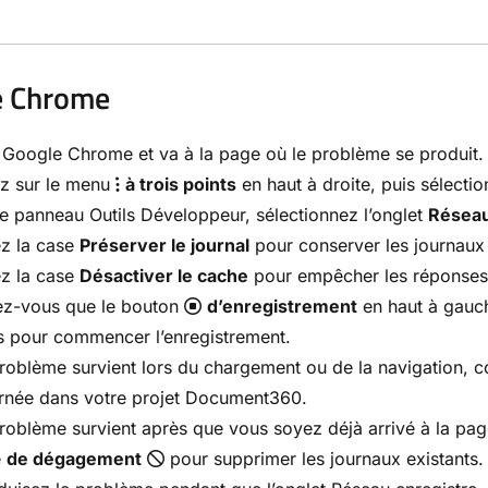
e Chrome
Google Chrome et va à la page où le problème se produit.
ez sur le menu
à trois points
en haut à droite, puis sélecti
e panneau Outils Développeur, sélectionnez l’onglet
Résea
z la case
Préserver le journal
pour conserver les journaux 
z la case
Désactiver le cache
pour empêcher les réponses m
ez-vous que le bouton
d’enregistrement
en haut à gauche
s pour commencer l’enregistrement.
problème survient lors du chargement ou de la navigation, 
rnée dans votre projet Document360.
problème survient après que vous soyez déjà arrivé à la pag
e
de dégagement
pour supprimer les journaux existants.