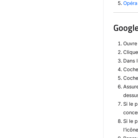
Opéra
Googl
Ouvre 
Cliqu
Dans l
Coche
Coche
Assur
dessu
Si le 
conce
Si le 
l’icôn