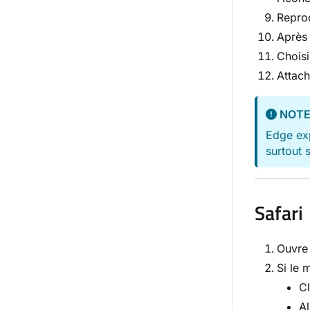
Reprod
Après 
Choisi
Attach
NOT
Edge exp
surtout 
Safari
Ouvre 
Si le
C
Al