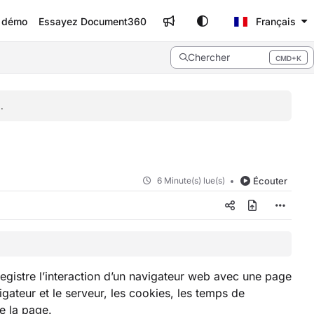
e démo
Essayez Document360
Français
Chercher
CMD+K
Press CMD+K to open search
.
6 Minute(s) lue(s)
Écouter
egistre l’interaction d’un navigateur web avec une page
vigateur et le serveur, les cookies, les temps de
e la page.