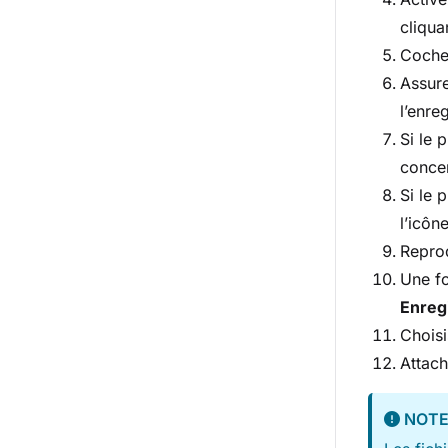
cliqua
Coche
Assur
l’enre
Si le 
conce
Si le 
l’icôn
Reprod
Une fo
Enreg
Choisi
Attach
NOT