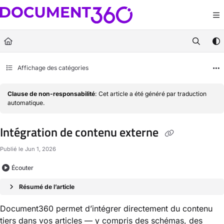
Documentation Index
Fetch the complete documentation index at:
https://docs.document360.com/llm
Use this file to discover all available pages before exploring further.
Affichage des catégories
Clause de non-responsabilité
: Cet article a été généré par traduction
automatique.
Intégration de contenu externe
Publié le Jun 1, 2026
Écouter
Résumé de l’article
Document360 permet d’intégrer directement du contenu
tiers dans vos articles — y compris des schémas, des