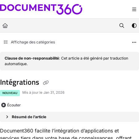
Documentation Index
Fetch the complete documentation index at:
https://docs.document360.com/llm
Use this file to discover all available pages before exploring further.
Affichage des catégories
Clause de non-responsabilité
: Cet article a été généré par traduction
automatique.
Intégrations
Mis à jour le
Jan 31, 2026
NOUVEAU
Écouter
Résumé de l’article
Document360 facilite l’intégration d’applications et
services tiers dans votre base de connaissances, offrant