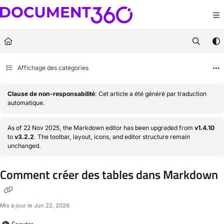
Documentation Index
Fetch the complete documentation index at:
https://docs.document360.com/llm
Use this file to discover all available pages before exploring further.
Affichage des catégories
Clause de non-responsabilité
: Cet article a été généré par traduction
automatique.
As of 22 Nov 2025, the Markdown editor has been upgraded from
v1.4.10
to
v3.2.2
. The toolbar, layout, icons, and editor structure remain
unchanged.
Comment créer des tables dans Markdown
Mis à jour le
Jun 22, 2026