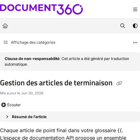
Documentation Index
Fetch the complete documentation index at:
https://docs.document360.com/llm
Use this file to discover all available pages before exploring further.
Affichage des catégories
Clause de non-responsabilité
: Cet article a été généré par traduction
automatique.
Gestion des articles de terminaison
Mis à jour le
Jun 30, 2026
Écouter
Résumé de l’article
Chaque article de point final dans votre glossaire {{.
L’espace de documentation API propose un ensemble