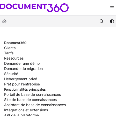
Documentation Index
Fetch the complete documentation index at:
https://docs.document360.com/llm
Use this file to discover all available pages before exploring further.
Document360
Clients
Tarifs
Ressources
Demander une démo
Demande de migration
Sécurité
Hébergement privé
Prêt pour l'entreprise
Fonctionnalités principales
Portail de base de connaissances
Site de base de connaissances
Assistant de base de connaissances
Intégrations et extensions
API de la plateforme