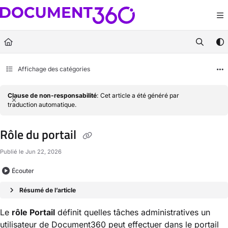
Documentation Index
Fetch the complete documentation index at:
https://docs.document360.com/llm
Use this file to discover all available pages before exploring further.
Affichage des catégories
Clause de non-responsabilité
: Cet article a été généré par
traduction automatique.
Rôle du portail
Publié le Jun 22, 2026
Écouter
Résumé de l’article
Le
rôle Portail
définit quelles tâches administratives un
utilisateur de Document360 peut effectuer dans le portail