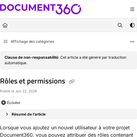
Documentation Index
Fetch the complete documentation index at:
https://docs.document360.com/llm
Use this file to discover all available pages before exploring further.
Affichage des catégories
Clause de non-responsabilité
: Cet article a été généré par traduction
automatique.
Rôles et permissions
Publié le Jun 22, 2026
Écouter
Résumé de l’article
Lorsque vous ajoutez un nouvel utilisateur à votre projet
Document360, vous pouvez attribuer des rôles contenant