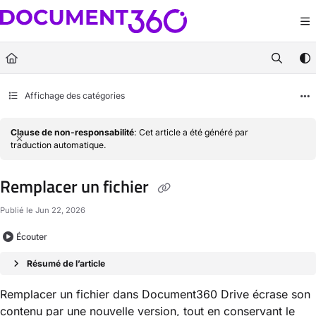
Documentation Index
Fetch the complete documentation index at:
https://docs.document360.com/llm
Use this file to discover all available pages before exploring further.
Affichage des catégories
Clause de non-responsabilité
: Cet article a été généré par
traduction automatique.
Remplacer un fichier
Publié le Jun 22, 2026
Écouter
Résumé de l’article
Remplacer un fichier dans Document360 Drive écrase son
contenu par une nouvelle version, tout en conservant le