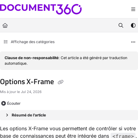
Documentation Index
Fetch the complete documentation index at:
https://docs.document360.com/llm
Use this file to discover all available pages before exploring further.
Affichage des catégories
Clause de non-responsabilité
: Cet article a été généré par traduction
automatique.
Options X-Frame
Mis à jour le
Jul 24, 2026
Écouter
Résumé de l’article
Les options X-Frame vous permettent de contrôler si votre
base de connaissances peut être intégrée dans
,
<frame>