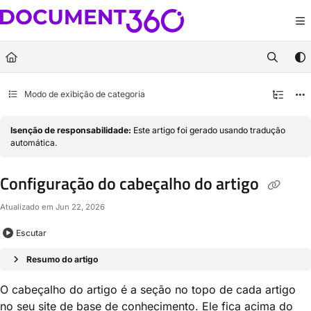
Documentation Index
Fetch the complete documentation index at:
https://docs.document360.com/llm
Use this file to discover all available pages before exploring further.
Modo de exibição de categoria
Isenção de responsabilidade:
Este artigo foi gerado usando tradução
automática.
Configuração do cabeçalho do artigo
Atualizado em
Jun 22, 2026
Escutar
Resumo do artigo
O cabeçalho do artigo é a seção no topo de cada artigo
no seu site de base de conhecimento. Ele fica acima do