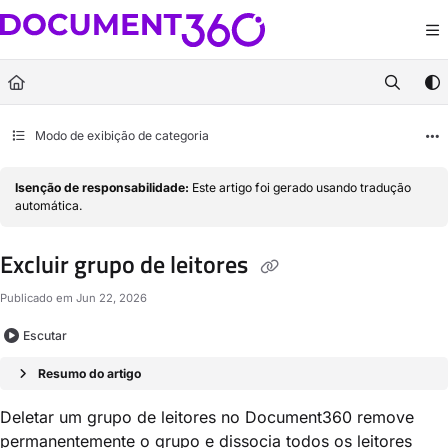
Documentation Index
Fetch the complete documentation index at:
https://docs.document360.com/llm
Use this file to discover all available pages before exploring further.
Modo de exibição de categoria
Isenção de responsabilidade:
Este artigo foi gerado usando tradução
automática.
Excluir grupo de leitores
Publicado em Jun 22, 2026
Escutar
Resumo do artigo
Deletar um grupo de leitores no Document360 remove
permanentemente o grupo e dissocia todos os leitores