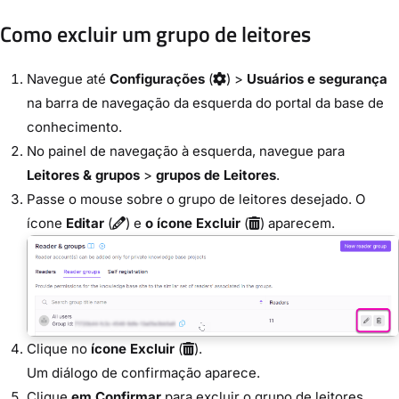
Como excluir um grupo de leitores
Navegue até
Configurações
(
) >
Usuários e segurança
na barra de navegação da esquerda do portal da base de
conhecimento.
No painel de navegação à esquerda, navegue para
Leitores & grupos
>
grupos de Leitores
.
Passe o mouse sobre o grupo de leitores desejado. O
ícone
Editar
(
) e
o ícone Excluir
(
) aparecem.
Clique no
ícone Excluir
(
).
Um diálogo de confirmação aparece.
Clique
em Confirmar
para excluir o grupo de leitores.