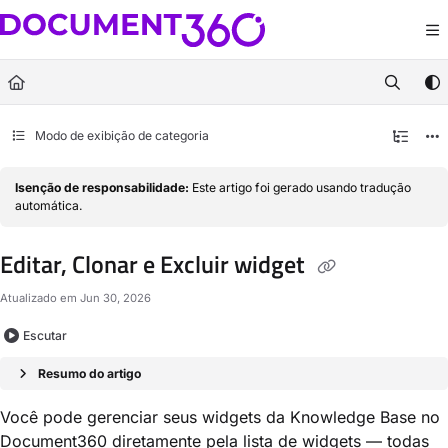
Documentation Index
Fetch the complete documentation index at:
https://docs.document360.com/llm
Use this file to discover all available pages before exploring further.
Modo de exibição de categoria
Isenção de responsabilidade:
Este artigo foi gerado usando tradução
automática.
Editar, Clonar e Excluir widget
Atualizado em
Jun 30, 2026
Escutar
Resumo do artigo
Você pode gerenciar seus widgets da Knowledge Base no
Document360 diretamente pela lista de widgets — todas