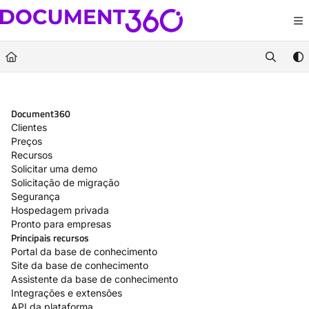
Documentation Index
Fetch the complete documentation index at:
https://docs.document360.com/llm
Use this file to discover all available pages before exploring further.
Document360
Clientes
Preços
Recursos
Solicitar uma demo
Solicitação de migração
Segurança
Hospedagem privada
Pronto para empresas
Principais recursos
Portal da base de conhecimento
Site da base de conhecimento
Assistente da base de conhecimento
Integrações e extensões
API da plataforma