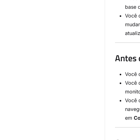
base 
Você 
mudan
atual
Antes 
Você 
Você 
monito
Você 
naveg
em
Co