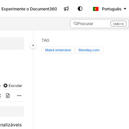
Experimente o Document360
Português
Procurar
CMD+K
Press CMD+K to open search
TAG
Make extension
Monday.com
Escutar
nalizáveis