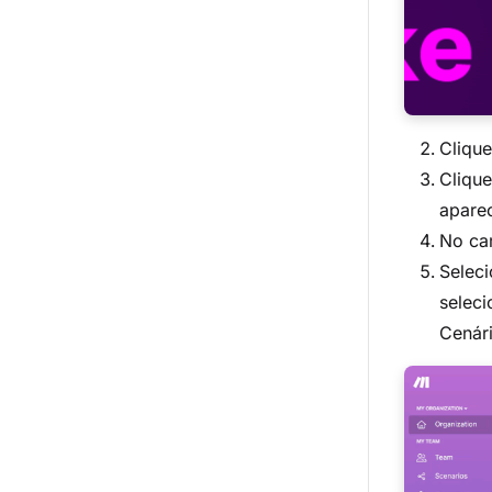
Cliqu
Clique
apare
No ca
Selec
selec
Cenár