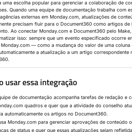
a uma escolha popular para gerenciar a colaboração de co
ipes. Quando uma equipe de documentação trabalha com es
e agências externas em Monday.com, atualizações de conte
mente precisam fluir para o Document360 como artigos de
nto. Ao conectar Monday.com e Document360 pelo Make,
matizar isso: sempre que um evento especificado ocorre 
 Monday.com — como a mudança do valor de uma coluna
utomaticamente a atualização a um artigo correspondente 
360.
 usar essa integração
quipe de documentação acompanha tarefas de redação e 
nday.com quadros e quer que a atividade do conselho atua
da automaticamente os artigos no Document360.
usa Monday.com para gerenciar aprovações de conteúdo 
as de status e quer que essas atualizações sejam refletid