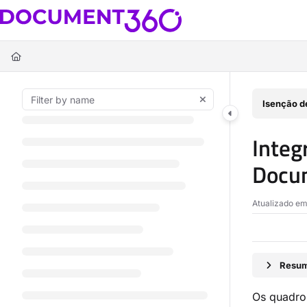
Documentation Index
Fetch the complete documentation index at:
https://docs.document360.c
Use this file to discover all available pages before exploring further.
Isenção d
Inte
Docu
Atualizado e
Resum
Os quadros