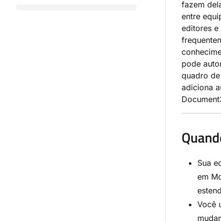
fazem del
entre equ
editores 
frequente
conhecime
pode auto
quadro de
adiciona a
Document
Quando
Sua e
em Mo
esten
Você 
mudanç