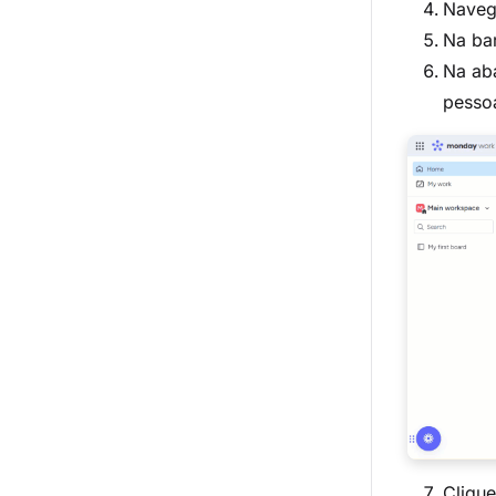
Naveg
Na bar
Na a
pessoa
Cliqu