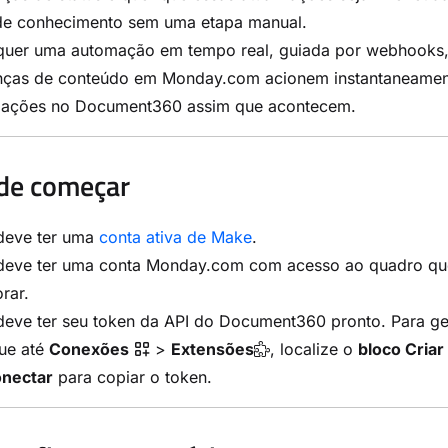
de conhecimento sem uma etapa manual.
quer uma automação em tempo real, guiada por webhooks,
ças de conteúdo em Monday.com acionem instantaneamen
izações no Document360 assim que acontecem.
de começar
deve ter uma
conta ativa de Make
.
deve ter uma conta Monday.com com acesso ao quadro qu
rar.
deve ter seu token da API do Document360 pronto. Para ge
ue até
Conexões
>
Extensões
, localize o
bloco Criar
nectar
para copiar o token.