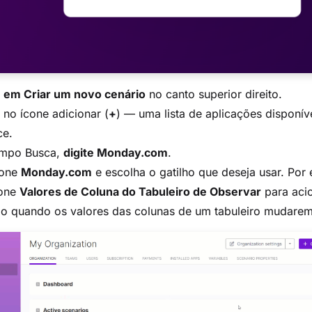
e
em Criar um novo cenário
no canto superior direito.
 no ícone adicionar (
+
) — uma lista de aplicações disponív
ce.
mpo Busca,
digite Monday.com
.
ione
Monday.com
e escolha o gatilho que deseja usar. Por
ione
Valores de Coluna do Tabuleiro de Observar
para aci
io quando os valores das colunas de um tabuleiro mudarem