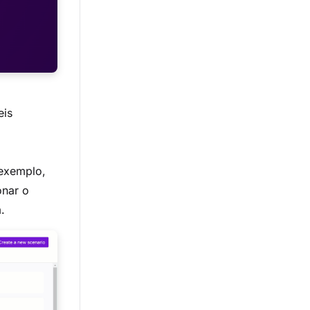
eis
 exemplo,
onar o
.