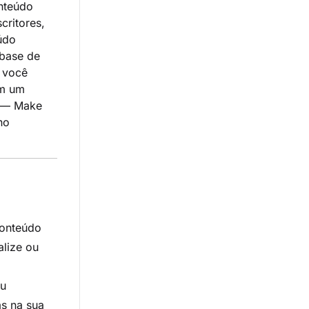
nteúdo
critores,
údo
 base de
 você
em um
 — Make
no
conteúdo
lize ou
ou
as na sua