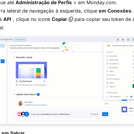
ue até
Administração de Perfis
>
em Monday.com.
ra lateral de navegação à esquerda, clique
em Conexões
.
ba
API
, clique no ícone
Copiar
para copiar seu token de 
l.
e
em Salvar
.