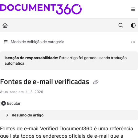
Documentation Index
Fetch the complete documentation index at:
https://docs.document360.com/llm
Use this file to discover all available pages before exploring further.
Modo de exibição de categoria
Isenção de responsabilidade:
Este artigo foi gerado usando tradução
automática.
Fontes de e-mail verificadas
Atualizado em
Jul 3, 2026
Escutar
Resumo do artigo
Fontes de e-mail Verified Document360 é uma referência
que lista todos os endereços oficiais de e-mail que a