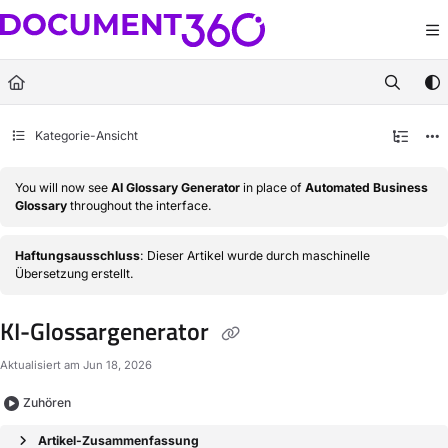
Documentation Index
Fetch the complete documentation index at:
https://docs.document360.com/llm
Use this file to discover all available pages before exploring further.
Kategorie-Ansicht
You will now see
AI Glossary Generator
in place of
Automated Business
Glossary
throughout the interface.
Haftungsausschluss
: Dieser Artikel wurde durch maschinelle
Übersetzung erstellt.
KI-Glossargenerator
Aktualisiert am
Jun 18, 2026
Zuhören
Artikel-Zusammenfassung