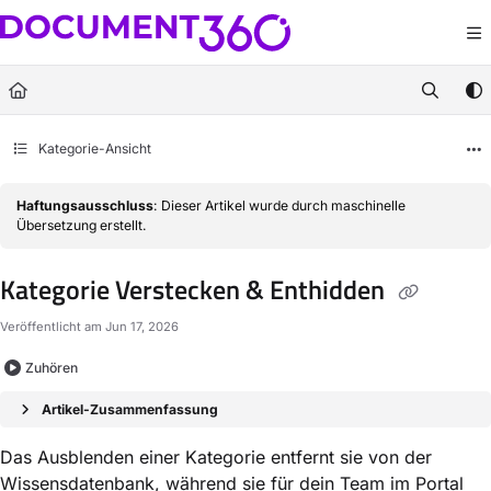
Documentation Index
Fetch the complete documentation index at:
https://docs.document360.com/llm
Use this file to discover all available pages before exploring further.
Kategorie-Ansicht
Haftungsausschluss
: Dieser Artikel wurde durch maschinelle
Übersetzung erstellt.
Kategorie Verstecken & Enthidden
Veröffentlicht am Jun 17, 2026
Zuhören
Artikel-Zusammenfassung
Das Ausblenden einer Kategorie entfernt sie von der
Wissensdatenbank, während sie für dein Team im Portal