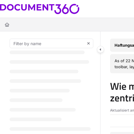
Documentation Index
Fetch the complete documentation index at:
https://docs.document360.c
Use this file to discover all available pages before exploring further.
Haftungsa
As of 22 
toolbar, l
Wie m
zentr
Aktualisiert 