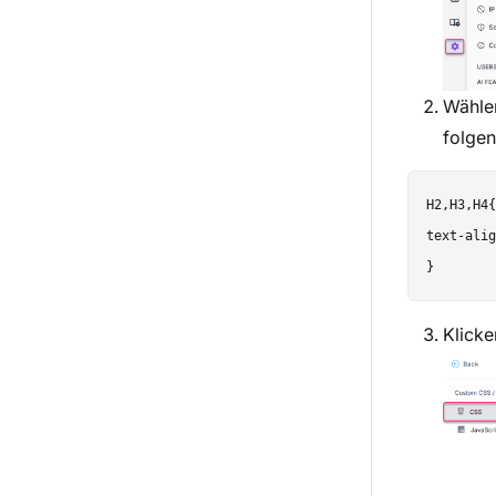
Wählen
folgen
H2,H3,H4{

text-alig
Klick