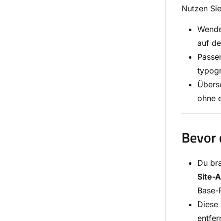
Nutzen Si
Wenden
auf de
Passen
typogr
Übersc
ohne e
Bevor 
Du bra
Site-
Base-P
Diese 
entfer