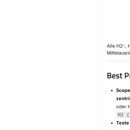
Alle H2-, 
Mittelausr
Best P
Scope
zentr
oder H
H2 {
Teste