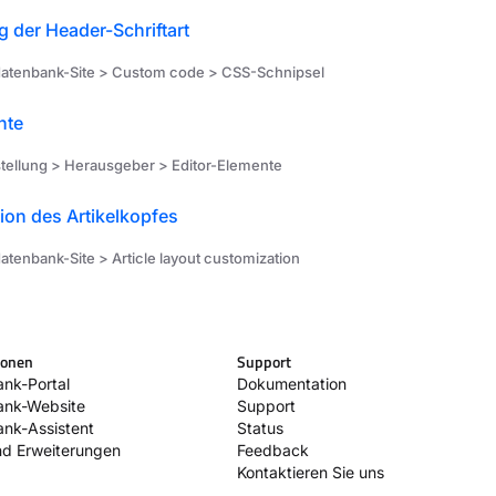
 der Header-Schriftart
tenbank-Site > Custom code > CSS-Schnipsel
nte
stellung > Herausgeber > Editor-Elemente
ion des Artikelkopfes
tenbank-Site > Article layout customization
ionen
Support
nk-Portal
Dokumentation
ank-Website
Support
nk-Assistent
Status
nd Erweiterungen
Feedback
Kontaktieren Sie uns