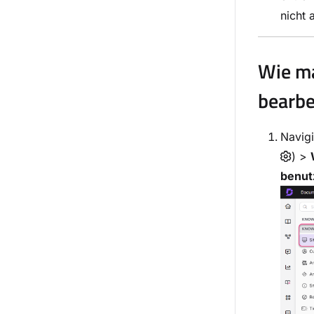
nicht 
Wie ma
bearbe
Navig
) >
benut