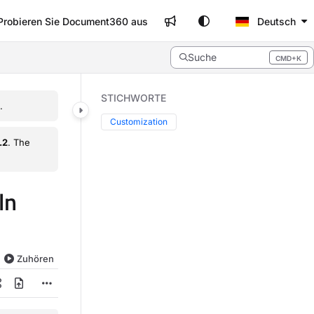
Probieren Sie Document360 aus
Deutsch
Suche
CMD+K
Press CMD+K to open search
STICHWORTE
.
Customization
.2
. The
ln
Zuhören