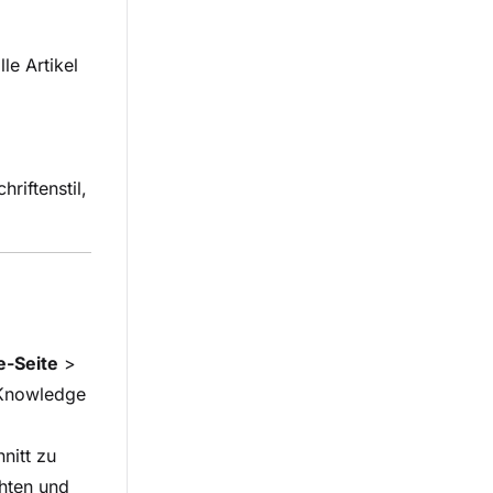
le Artikel
riftenstil,
-Seite
>
Knowledge
nitt zu
chten und