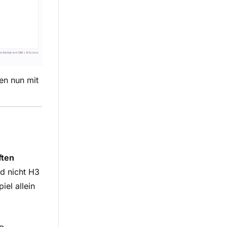
en nun mit
ften
d nicht H3
iel allein