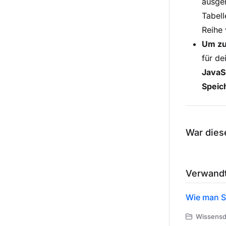
ausger
Tabell
Reihe 
Um zu
für de
JavaS
Speic
War diese
Verwandt
Wie man S
Wissensda