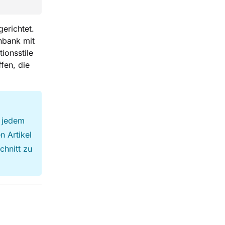
erichtet.
nbank mit
ionsstile
fen, die
 jedem
n Artikel
chnitt zu