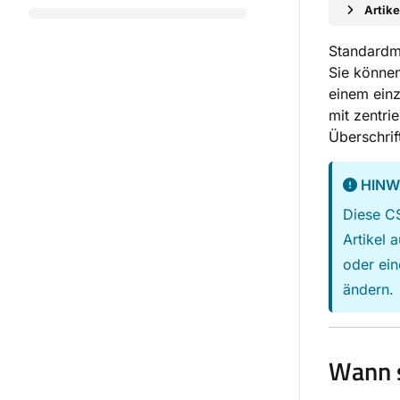
Artik
Standardmä
Sie können
einem einz
mit zentri
Überschrift
HINW
Diese C
Artikel 
oder ein
ändern.
Wann 