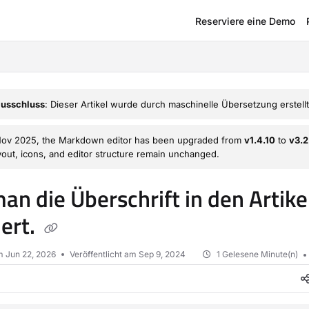
Reserviere eine Demo
om/llms.txt
usschluss
: Dieser Artikel wurde durch maschinelle Übersetzung erstellt
Nov 2025, the Markdown editor has been upgraded from
v1.4.10
to
v3.2
ayout, icons, and editor structure remain unchanged.
an die Überschrift in den Artike
iert.
am
Jun 22, 2026
Veröffentlicht am Sep 9, 2024
1 Gelesene Minute(n)