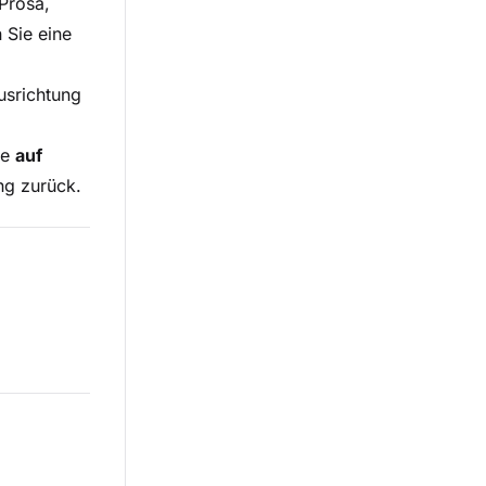
 Prosa,
 Sie eine
usrichtung
ke
auf
ng zurück.