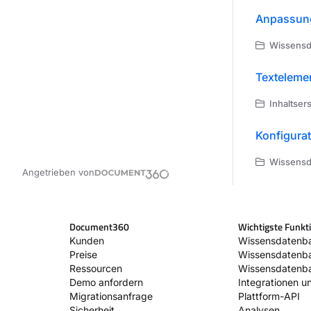
Anpassung
Wissensda
Texteleme
Inhaltser
Konfigurat
Wissensda
Angetrieben von
Document360
Wichtigste Funkt
Kunden
Wissensdatenba
Preise
Wissensdatenb
Ressourcen
Wissensdatenba
Demo anfordern
Integrationen u
Migrationsanfrage
Plattform-API
Sicherheit
Analysen