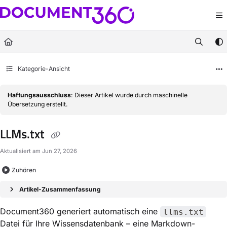
Documentation Index
Fetch the complete documentation index at:
https://docs.document360.com/llm
Use this file to discover all available pages before exploring further.
Kategorie-Ansicht
Haftungsausschluss
: Dieser Artikel wurde durch maschinelle
Übersetzung erstellt.
LLMs.txt
Aktualisiert am
Jun 27, 2026
Zuhören
Artikel-Zusammenfassung
Document360 generiert automatisch eine
llms.txt
Datei für Ihre Wissensdatenbank – eine Markdown-