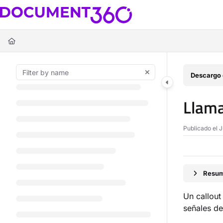
Documentation Index
Fetch the complete documentation index at:
https://docs.document360.c
Use this file to discover all available pages before exploring further.
Descargo 
Llam
Publicado el J
Resum
Un callout
señales de