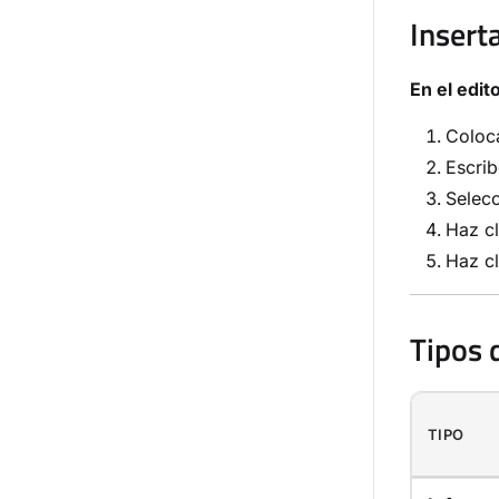
Insert
En el edi
Coloca
Escri
Selecc
Haz cl
Haz cl
Tipos 
TIPO