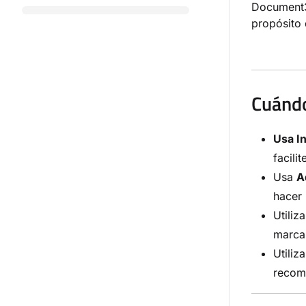
Document3
propósito 
Cuándo
Usa I
facilit
Usa
A
hacer 
Utiliz
marcar
Utiliz
recom