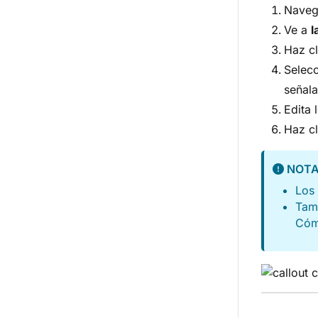
Nave
Ve a
l
Haz cl
Selec
señala
Edita 
Haz c
NOT
Los 
Tamb
Cómo