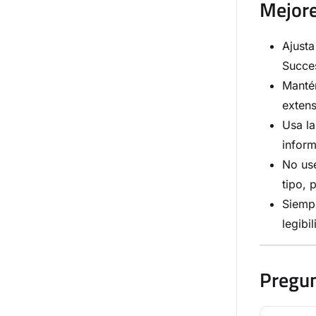
Mejore
Ajusta
Succes
Mantén
extens
Usa la
inform
No use
tipo, 
Siempr
legibi
Pregun