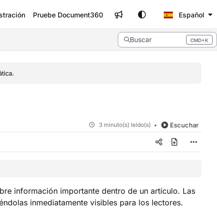
stración
Pruebe Document360
Español
Buscar
CMD+K
Press CMD+K to open search
tica.
3 minuto(s) leído(s)
Escuchar
bre información importante dentro de un artículo. Las
éndolas inmediatamente visibles para los lectores.