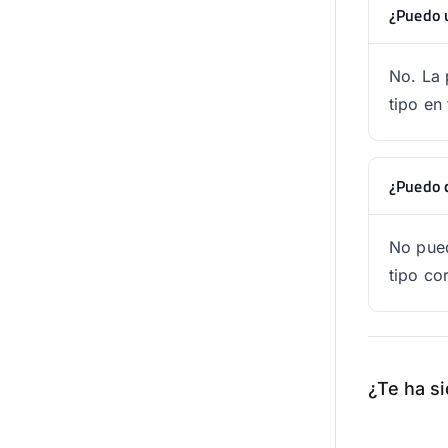
¿Puedo u
No. La 
tipo en
¿Puedo c
No pued
tipo co
¿Te ha si