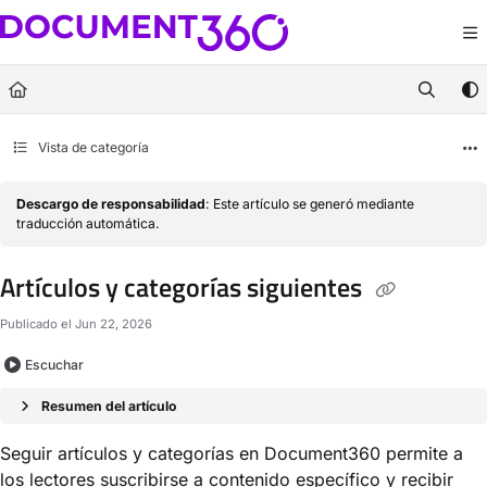
Documentation Index
Fetch the complete documentation index at:
https://docs.document360.com/llm
Use this file to discover all available pages before exploring further.
Vista de categoría
Descargo de responsabilidad
: Este artículo se generó mediante
traducción automática.
Artículos y categorías siguientes
Publicado el Jun 22, 2026
Escuchar
Resumen del artículo
Seguir artículos y categorías en Document360 permite a
los lectores suscribirse a contenido específico y recibir