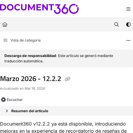
Documentation Index
Fetch the complete documentation index at:
https://docs.document360.com/llm
Use this file to discover all available pages before exploring further.
Vista de categoría
Descargo de responsabilidad
: Este artículo se generó mediante
traducción automática.
Marzo 2026 - 12.2.2
Actualizado en
Mar 16, 2026
Escuchar
Resumen del artículo
Document360 v12.2.2 ya está disponible, introduciendo
mejoras en la experiencia de recordatorio de reseñas de