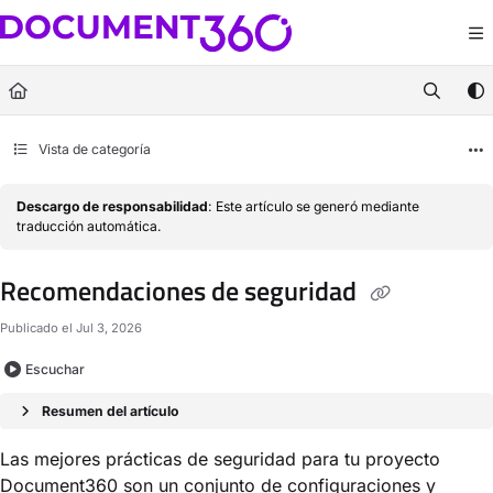
Documentation Index
Fetch the complete documentation index at:
https://docs.document360.com/llm
Use this file to discover all available pages before exploring further.
Vista de categoría
Descargo de responsabilidad
: Este artículo se generó mediante
traducción automática.
Recomendaciones de seguridad
Publicado el Jul 3, 2026
Escuchar
Resumen del artículo
Las mejores prácticas de seguridad para tu proyecto
Document360 son un conjunto de configuraciones y