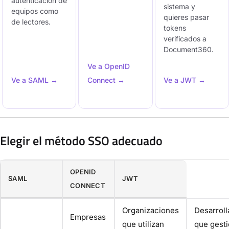
autenticación de
sistema y
equipos como
quieres pasar
de lectores.
tokens
verificados a
Document360.
Ve a OpenID
Ve a SAML →
Connect →
Ve a JWT →
Elegir el método SSO adecuado
OPENID
SAML
JWT
CONNECT
Organizaciones
Desarrol
Empresas
que utilizan
que gest