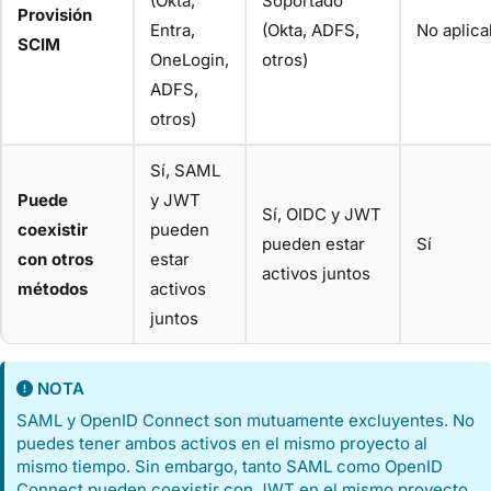
(Okta,
Soportado
Provisión
Entra,
(Okta, ADFS,
No aplica
SCIM
OneLogin,
otros)
ADFS,
otros)
Sí, SAML
Puede
y JWT
Sí, OIDC y JWT
coexistir
pueden
pueden estar
Sí
con otros
estar
activos juntos
métodos
activos
juntos
NOTA
SAML y OpenID Connect son mutuamente excluyentes. No
puedes tener ambos activos en el mismo proyecto al
mismo tiempo. Sin embargo, tanto SAML como OpenID
Connect pueden coexistir con JWT en el mismo proyecto.