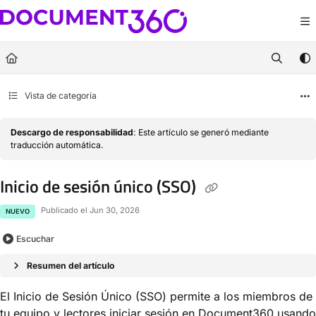
Documentation Index
Fetch the complete documentation index at:
https://docs.document360.com/llm
Use this file to discover all available pages before exploring further.
Vista de categoría
Descargo de responsabilidad
: Este artículo se generó mediante
traducción automática.
Inicio de sesión único (SSO)
Publicado el Jun 30, 2026
NUEVO
Escuchar
Resumen del artículo
El Inicio de Sesión Único (SSO) permite a los miembros de
tu equipo y lectores iniciar sesión en Document360 usando