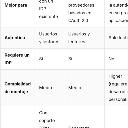
con un
Mejor para
proveedores
la autent
IDP
basados en
en su pro
existente
OAuth 2.0
aplicació
Usuarios
Usuarios y
Autentica
Solo lect
y lectores
lectores
Requiere un
Sí
Sí
No
IDP
Higher
Complejidad
(requiere
Medio
Medio
de montaje
desarroll
personali
Con
soporte