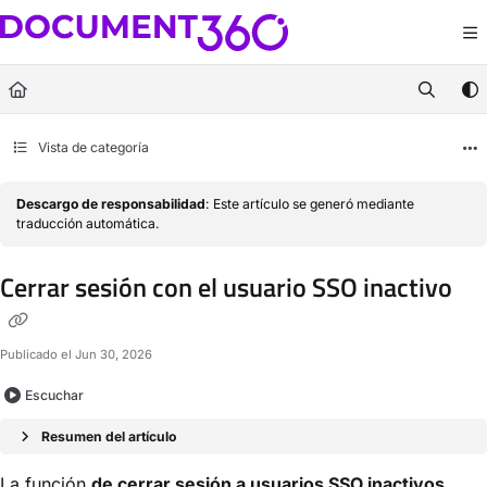
Documentation Index
Fetch the complete documentation index at:
https://docs.document360.com/llm
Use this file to discover all available pages before exploring further.
Vista de categoría
Descargo de responsabilidad
: Este artículo se generó mediante
traducción automática.
Cerrar sesión con el usuario SSO inactivo
Publicado el Jun 30, 2026
Escuchar
Resumen del artículo
La función
de cerrar sesión a usuarios SSO inactivos