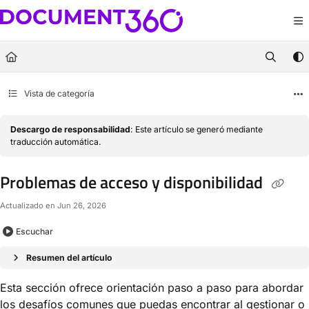
Documentation Index
Fetch the complete documentation index at:
https://docs.document360.com/llm
Use this file to discover all available pages before exploring further.
Vista de categoría
Descargo de responsabilidad
: Este artículo se generó mediante
traducción automática.
Problemas de acceso y disponibilidad
Actualizado en
Jun 26, 2026
Escuchar
Resumen del artículo
Esta sección ofrece orientación paso a paso para abordar
los desafíos comunes que puedas encontrar al gestionar o