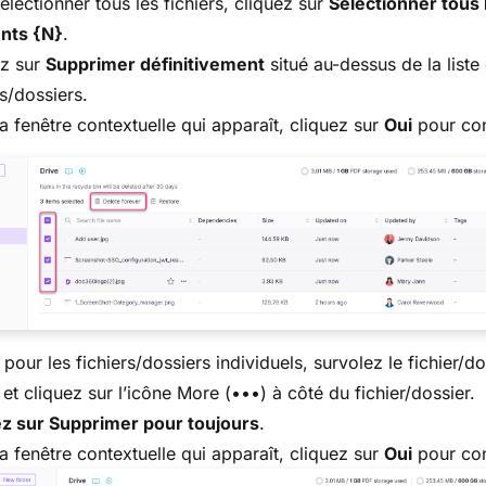
électionner tous les fichiers, cliquez sur
Sélectionner tous 
nts {N}
.
ez sur
Supprimer définitivement
situé au-dessus de la liste
rs/dossiers.
a fenêtre contextuelle qui apparaît, cliquez sur
Oui
pour con
 pour les fichiers/dossiers individuels, survolez le fichier/do
 et cliquez sur l’icône More (•••) à côté du fichier/dossier.
ez sur Supprimer pour toujours
.
a fenêtre contextuelle qui apparaît, cliquez sur
Oui
pour con