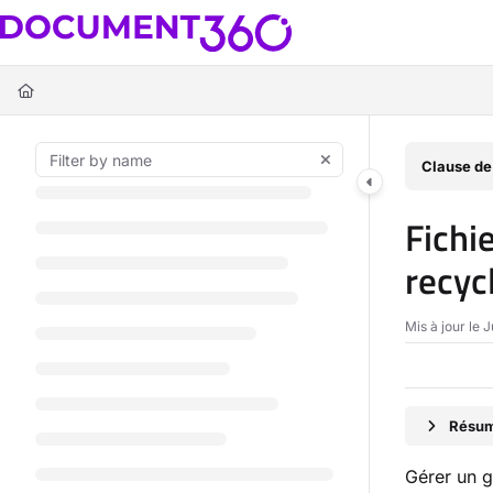
Documentation Index
Fetch the complete documentation index at:
https://docs.document360.c
Use this file to discover all available pages before exploring further.
Clause de
Fichi
recyc
Mis à jour le
J
Résumé
Gérer un g