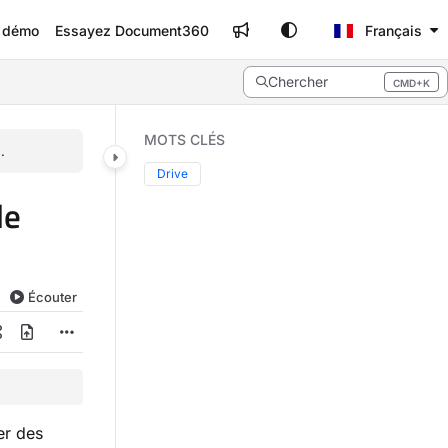
e démo
Essayez Document360
Français
Chercher
CMD+K
Press CMD+K to open search
MOTS CLÉS
.
Drive
de
Écouter
er des