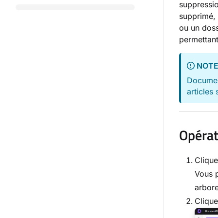
suppressio
supprimé, 
ou un doss
permettant
NOT
Documen
articles
Opérat
Clique
Vous p
arbore
Cliqu