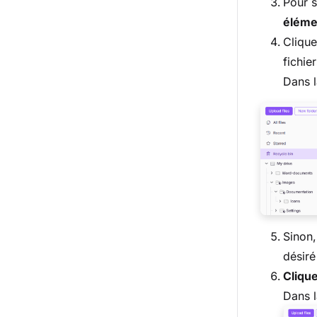
Pour s
éléme
Cliqu
fichie
Dans l
Sinon,
désiré
Cliqu
Dans l