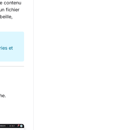
le contenu
n fichier
eille,
ies et
he.