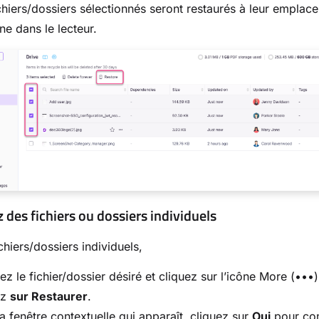
chiers/dossiers sélectionnés seront restaurés à leur emplac
ine dans le lecteur.
 des fichiers ou dossiers individuels
chiers/dossiers individuels,
ez le fichier/dossier désiré et cliquez sur l’icône More (•••)
ez
sur Restaurer
.
a fenêtre contextuelle qui apparaît, cliquez sur
Oui
pour con