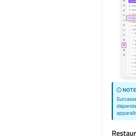
NOT
Surcassez
dépendan
apparaît
Restaur