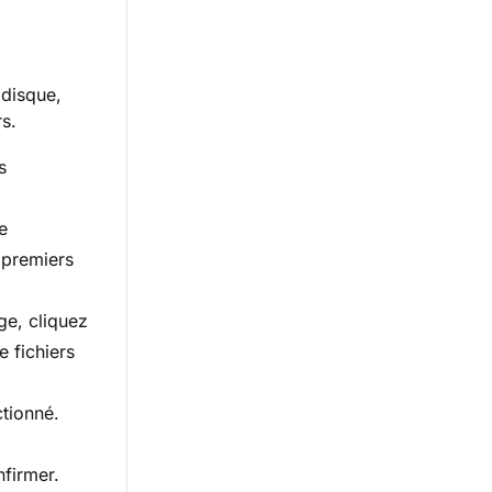
 disque,
rs.
s
e
 premiers
ge, cliquez
e fichiers
ctionné.
firmer.