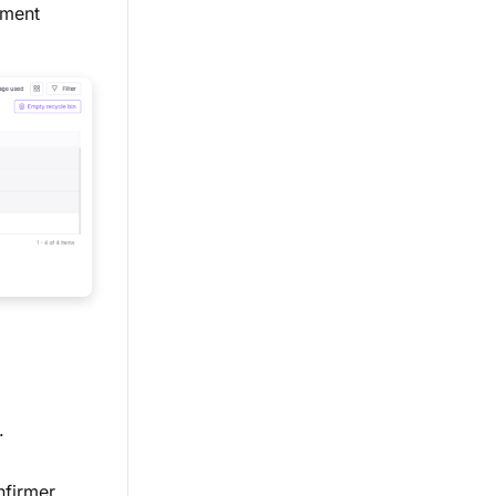
ement
.
firmer.