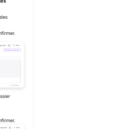
les
 des
firmer.
ssier
firmer.