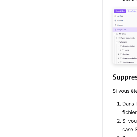
Suppress
Si vous êt
Dans l
fichie
Si vou
case S