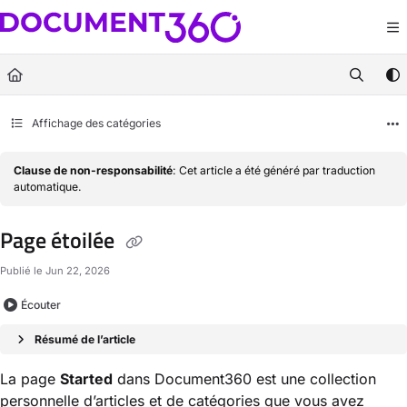
Documentation Index
Fetch the complete documentation index at:
https://docs.document360.com/llm
Use this file to discover all available pages before exploring further.
Affichage des catégories
Clause de non-responsabilité
: Cet article a été généré par traduction
automatique.
Page étoilée
Publié le Jun 22, 2026
Écouter
Résumé de l’article
La page
Started
dans Document360 est une collection
personnelle d’articles et de catégories que vous avez