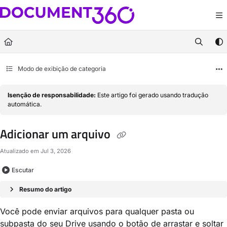
Documentation Index
Fetch the complete documentation index at:
https://docs.document360.com/llm
Use this file to discover all available pages before exploring further.
Modo de exibição de categoria
Isenção de responsabilidade:
Este artigo foi gerado usando tradução
automática.
Adicionar um arquivo
Atualizado em
Jul 3, 2026
Escutar
Resumo do artigo
Você pode enviar arquivos para qualquer pasta ou
subpasta do seu Drive usando o botão de arrastar e soltar