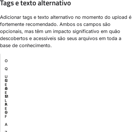
Tags e texto alternativo
Adicionar tags e texto alternativo no momento do upload é
fortemente recomendado. Ambos os campos são
opcionais, mas têm um impacto significativo em quão
descobertos e acessíveis são seus arquivos em toda a
base de conhecimento.
O
Q
U
C
N
E
A
O
E
M
T
L
P
A
E
O
S
F
A