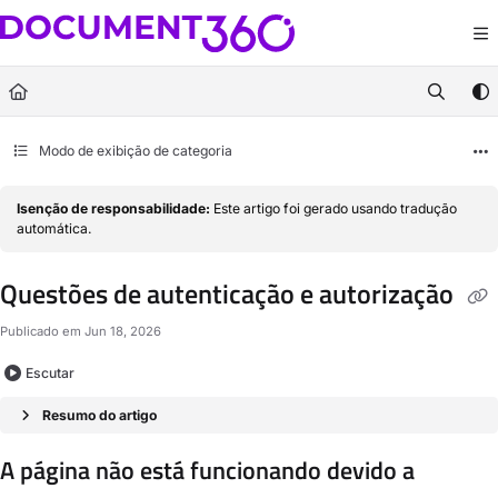
Documentation Index
Fetch the complete documentation index at:
https://docs.document360.com/llm
Use this file to discover all available pages before exploring further.
Modo de exibição de categoria
Isenção de responsabilidade:
Este artigo foi gerado usando tradução
automática.
Questões de autenticação e autorização
Publicado em Jun 18, 2026
Escutar
Resumo do artigo
A página não está funcionando devido a