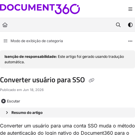
Documentation Index
Fetch the complete documentation index at:
https://docs.document360.com/llm
Use this file to discover all available pages before exploring further.
Modo de exibição de categoria
Isenção de responsabilidade:
Este artigo foi gerado usando tradução
automática.
Converter usuário para SSO
Publicado em Jun 18, 2026
Escutar
Resumo do artigo
Converter um usuário para uma conta SSO muda o método
de autenticação do login nativo do Document360 para o