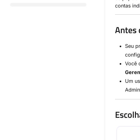
contas ind
Antes 
Seu p
confi
Você 
Geren
Um usu
Admini
Escolh