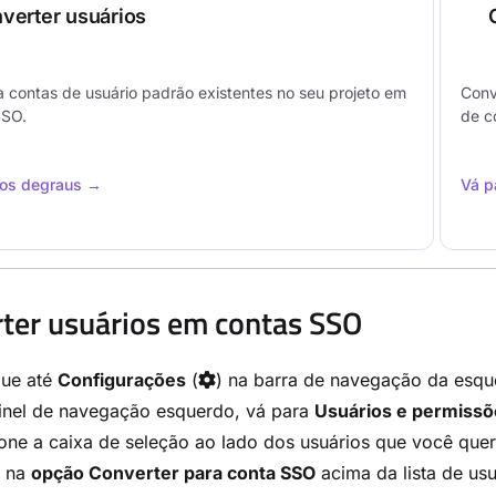
verter usuários
 contas de usuário padrão existentes no seu projeto em
Conv
SSO.
de c
 os degraus →
Vá p
ter usuários em contas SSO
ue até
Configurações
(
) na barra de navegação da esqu
inel de navegação esquerdo, vá para
Usuários e permissõ
one a caixa de seleção ao lado dos usuários que você quer
e na
opção Converter para conta SSO
acima da lista de usu