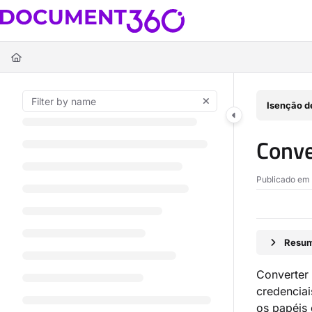
Documentation Index
Fetch the complete documentation index at:
https://docs.document360.c
Use this file to discover all available pages before exploring further.
Isenção d
Conve
Publicado em
Resum
Converter
credencia
os papéis 