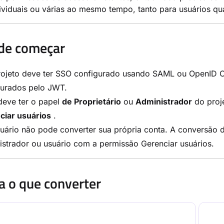
ividuais ou várias ao mesmo tempo, tanto para usuários qua
de começar
rojeto deve ter SSO configurado usando SAML ou OpenID Co
gurados pelo JWT.
deve ter o papel
de Proprietário
ou
Administrador
do proj
ciar usuários
.
ário não pode converter sua própria conta. A conversão de
strador ou usuário com a permissão Gerenciar usuários.
a o que converter