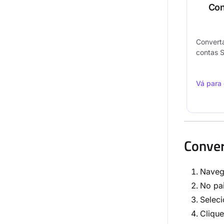
Con
Converta
contas 
Vá para
Conver
Naveg
No pa
Seleci
Cliqu