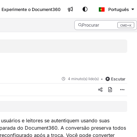
Experimente o Document360
Português
Procurar
CMD+K
Press CMD+K to open search
4 minuto(s) lido(s)
Escutar
suários e leitores se autentiquem usando suas
separada do Document360. A conversão preserva todos
 reconfigurado após a troca. Você pode converter