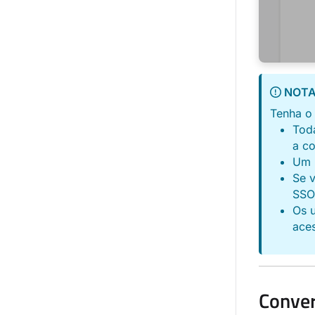
NOT
Tenha o 
Tod
a c
Um u
Se v
SSO 
Os 
ace
Conver