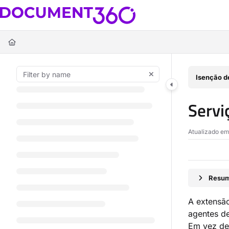
Documentation Index
Fetch the complete documentation index at:
https://docs.document360.c
Use this file to discover all available pages before exploring further.
Isenção d
Servi
Atualizado e
Resum
A extensã
agentes de
Em vez de 