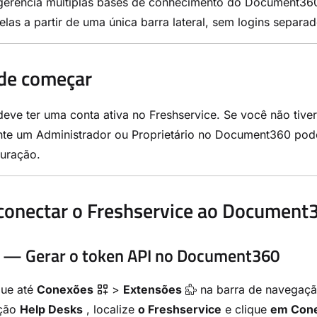
gerencia múltiplas bases de conhecimento do Document360
elas a partir de uma única barra lateral, sem logins separad
de começar
eve ter uma conta ativa no Freshservice. Se você não tive
te um Administrador ou Proprietário no Document360 pode 
guração.
onectar o Freshservice ao Document
 — Gerar o token API no Document360
ue até
Conexões
>
Extensões
na barra de navegaçã
ção
Help Desks
, localize
o Freshservice
e clique
em Cone