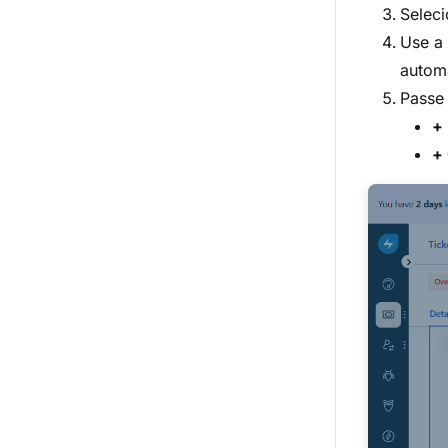
Selec
Use a 
automa
Passe
+ 
+