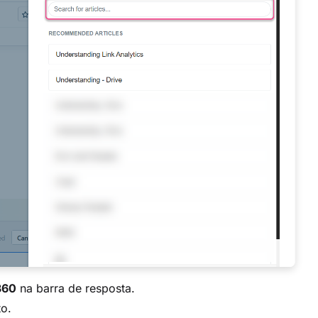
360
na barra de resposta.
to.