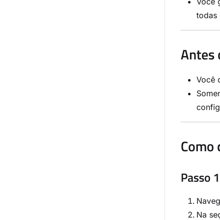
Você 
todas 
Antes 
Você d
Somen
confi
Como c
Passo 1
Naveg
Na se