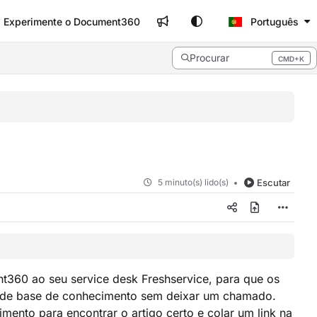
Experimente o Document360
Português
Procurar
CMD+K
Press CMD+K to open search
5 minuto(s) lido(s)
Escutar
360 ao seu service desk Freshservice, para que os
os de base de conhecimento sem deixar um chamado.
mento para encontrar o artigo certo e colar um link na