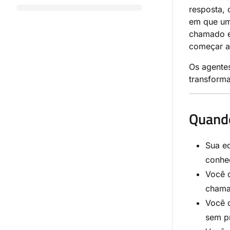
resposta,
em que um
chamado e
começar a 
Os agente
transform
Quando
Sua eq
conhec
Você 
chama
Você 
sem p