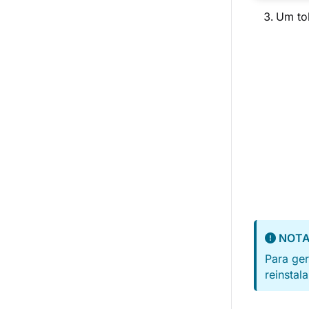
Um to
NOT
Para ge
reinsta