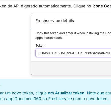
ken de API é gerado automaticamente. Clique no
ícone Cop
A
rar um novo token, clique
em Atualizar token
. Note que atu
lar o app Document360 no Freshservice com o novo token.