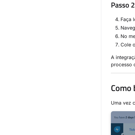
Passo 2
Faça l
Naveg
No me
Cole 
A integraç
processo c
Como b
Uma vez c