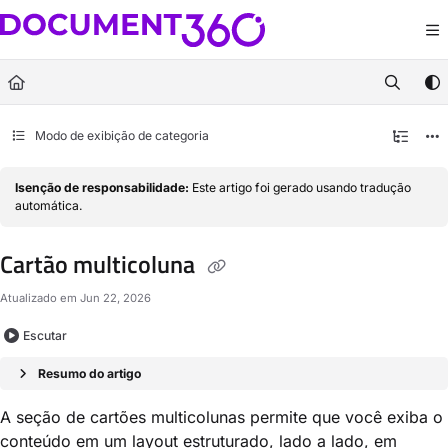
Documentation Index
Fetch the complete documentation index at:
https://docs.document360.com/llm
Use this file to discover all available pages before exploring further.
Modo de exibição de categoria
Isenção de responsabilidade:
Este artigo foi gerado usando tradução
automática.
Cartão multicoluna
Atualizado em
Jun 22, 2026
Escutar
Resumo do artigo
A seção de cartões multicolunas permite que você exiba o
conteúdo em um layout estruturado, lado a lado, em