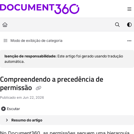
Documentation Index
Fetch the complete documentation index at:
https://docs.document360.com/llm
Use this file to discover all available pages before exploring further.
Modo de exibição de categoria
Isenção de responsabilidade:
Este artigo foi gerado usando tradução
automática.
Compreendendo a precedência de
permissão
Publicado em Jun 22, 2026
Escutar
Resumo do artigo
No Document360, as permissões seguem uma hierarquia