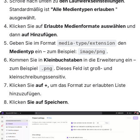
Scrolle nach unten zu
den Laufwerkseinstellungen
.
Standardmäßig ist
"Alle Medientypen erlauben
"
ausgewählt.
Klicken Sie auf
Erlaubte Medienformate auswählen
und
dann
auf Hinzufügen
.
Geben Sie im Format
den
media-type/extension
Medientyp
ein – zum Beispiel:
.
image/png
Kommen Sie in
Kleinbuchstaben
in die Erweiterung ein –
zum Beispiel
. Dieses Feld ist groß- und
.png
kleinschreibungssensitiv.
Klicken Sie
auf +,
um das Format zur erlaubten Liste
hinzuzufügen.
Klicken
Sie auf Speichern
.