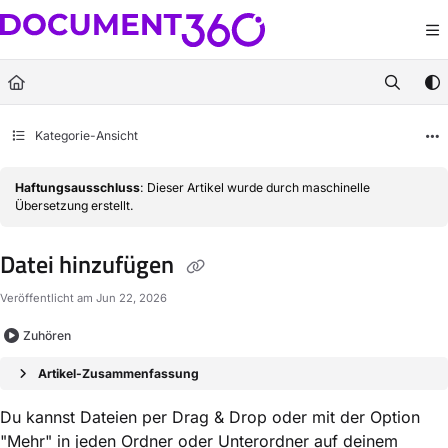
Documentation Index
Fetch the complete documentation index at:
https://docs.document360.com/llm
Use this file to discover all available pages before exploring further.
Kategorie-Ansicht
Haftungsausschluss
: Dieser Artikel wurde durch maschinelle
Übersetzung erstellt.
Datei hinzufügen
Veröffentlicht am Jun 22, 2026
Zuhören
Artikel-Zusammenfassung
Du kannst Dateien per Drag & Drop oder mit der Option
"Mehr" in jeden Ordner oder Unterordner auf deinem