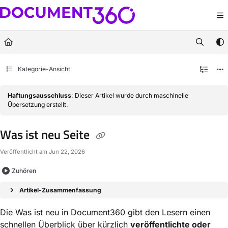
Documentation Index
Fetch the complete documentation index at:
https://docs.document360.com/llm
Use this file to discover all available pages before exploring further.
Kategorie-Ansicht
Haftungsausschluss
: Dieser Artikel wurde durch maschinelle
Übersetzung erstellt.
Was ist neu Seite
Veröffentlicht am Jun 22, 2026
Zuhören
Artikel-Zusammenfassung
Die Was ist neu in Document360 gibt den Lesern einen
schnellen Überblick über kürzlich
veröffentlichte oder