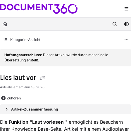
Documentation Index
Fetch the complete documentation index at:
https://docs.document360.com/llm
Use this file to discover all available pages before exploring further.
Kategorie-Ansicht
Haftungsausschluss
: Dieser Artikel wurde durch maschinelle
Übersetzung erstellt.
Lies laut vor
Aktualisiert am
Jun 18, 2026
Zuhören
Artikel-Zusammenfassung
Die
Funktion "Laut vorlesen
" ermöglicht es Besuchern
Ihrer Knowledge Base-Seite, Artikel mit einem Audioplayer