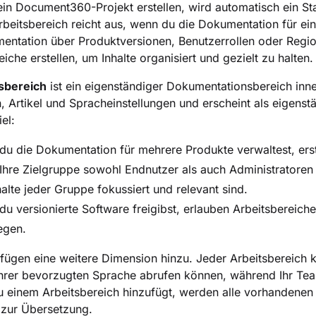
in Document360-Projekt erstellen, wird automatisch ein S
rbeitsbereich reicht aus, wenn du die Dokumentation für ei
entation über Produktversionen, Benutzerrollen oder Regi
eiche erstellen, um Inhalte organisiert und gezielt zu halten.
sbereich
ist ein eigenständiger Dokumentationsbereich inner
, Artikel und Spracheinstellungen und erscheint als eigens
el:
u die Dokumentation für mehrere Produkte verwaltest, erste
hre Zielgruppe sowohl Endnutzer als auch Administratoren 
halte jeder Gruppe fokussiert und relevant sind.
u versionierte Software freigibst, erlauben Arbeitsbereic
egen.
fügen eine weitere Dimension hinzu. Jeder Arbeitsbereich 
 ihrer bevorzugten Sprache abrufen können, während Ihr Te
 einem Arbeitsbereich hinzufügt, werden alle vorhandenen 
 zur Übersetzung.