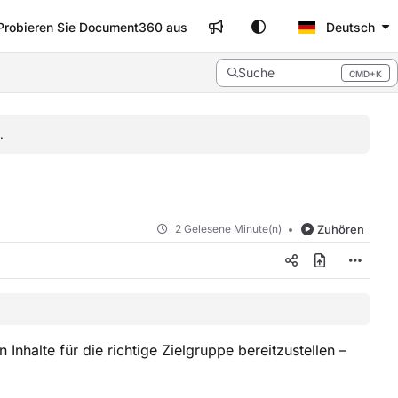
Probieren Sie Document360 aus
Deutsch
Suche
CMD+K
Press CMD+K to open search
.
2 Gelesene Minute(n)
Zuhören
 Inhalte für die richtige Zielgruppe bereitzustellen –