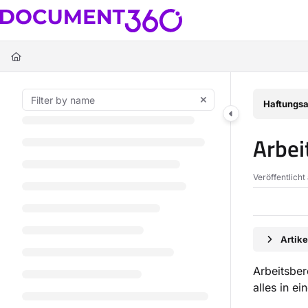
Documentation Index
Fetch the complete documentation index at:
https://docs.document360.c
Use this file to discover all available pages before exploring further.
Haftungsa
Arbei
Veröffentlicht
Artik
Arbeitsber
alles in e