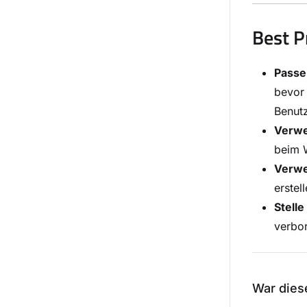
Best P
Passen
bevor 
Benutz
Verwe
beim W
Verwe
erstel
Stell
verbor
War diese