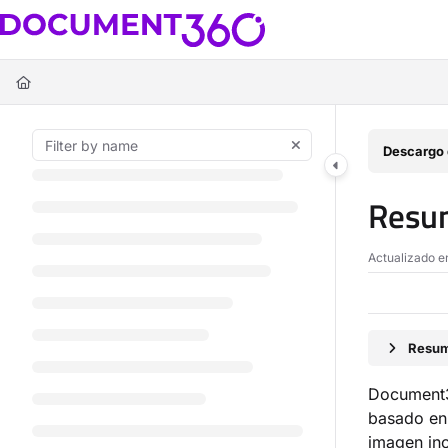
Documentation Index
Fetch the complete documentation index at:
https://docs.document360.c
Use this file to discover all available pages before exploring further.
Descargo 
Resum
Actualizado 
Resum
Document3
basado en 
imagen inc