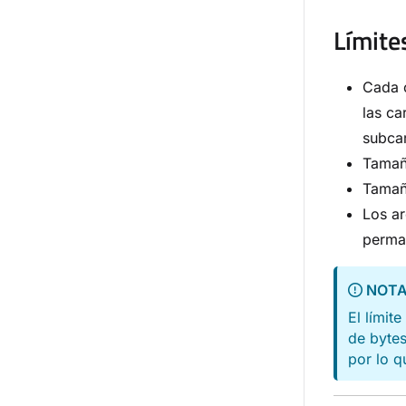
Límite
Cada c
las ca
subca
Tamañ
Tamañ
Los ar
perman
NOT
El límit
de bytes
por lo q