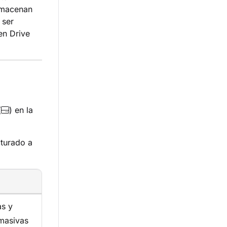
almacenan
 ser
en Drive
(
) en la
cturado a
as y
 masivas