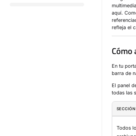
multimedia
aquí. Como
referencia
refleja el
Cómo a
En tu port
barra de n
El panel d
todas las 
SECCIÓN
Todos l