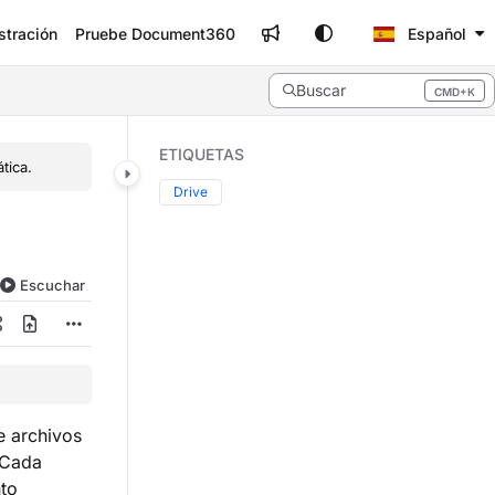
stración
Pruebe Document360
Español
Buscar
CMD+K
Press CMD+K to open search
ETIQUETAS
tica.
Drive
Escuchar
e archivos
 Cada
nto