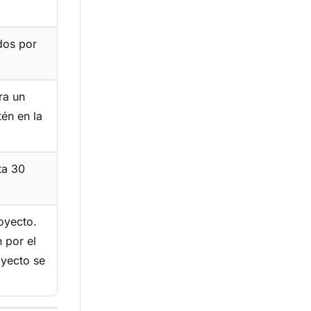
dos por
ra un
én en la
ta 30
oyecto.
 por el
oyecto se