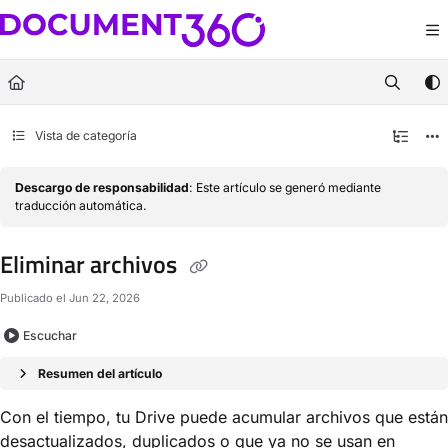
Documentation Index
Fetch the complete documentation index at:
https://docs.document360.com/llm
Use this file to discover all available pages before exploring further.
Vista de categoría
Descargo de responsabilidad
: Este artículo se generó mediante
traducción automática.
Eliminar archivos
Publicado el Jun 22, 2026
Escuchar
Resumen del artículo
Con el tiempo, tu Drive puede acumular archivos que están
desactualizados, duplicados o que ya no se usan en