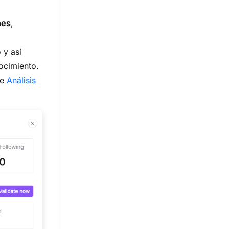
nes
,
 y así
ocimiento.
se
Análisis