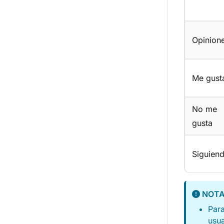
Opinion
Me gust
No me
gusta
Siguien
NOT
Para
usua