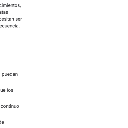
cimientos,
stas
cesitan ser
secuencia.
e puedan
que los
 continuo
de