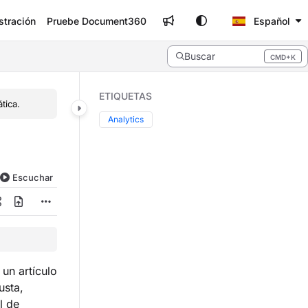
stración
Pruebe Document360
Español
Buscar
CMD+K
Press CMD+K to open search
ETIQUETAS
tica.
Analytics
Escuchar
un artículo
usta,
l de