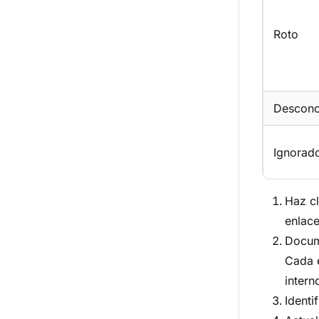
Roto
Descono
Ignorad
Haz c
enlace
Docume
Cada e
intern
Identi