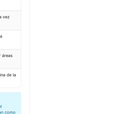
a vez
la
r áreas
ina de la
l
ntan como