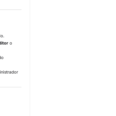
do.
ditor
o
do
inistrador