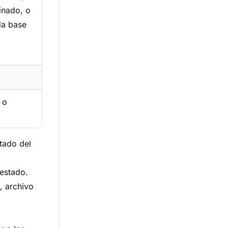
inado, o
la base
 o
tado del
 estado.
, archivo