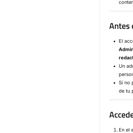
conten
Antes 
El acc
Admin
redac
Un adm
person
Si no 
de tu
Accede
En el 