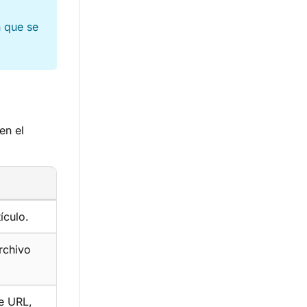
 que se
en el
ículo.
rchivo
e URL,