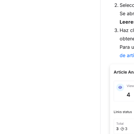
Selec
Se abr
Leere
Haz c
obtene
Para u
de art