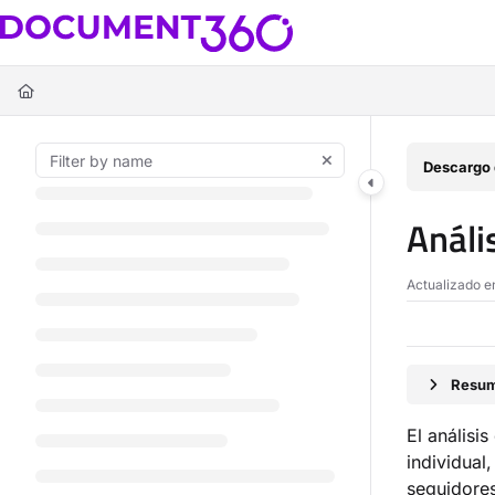
Documentation Index
Fetch the complete documentation index at:
https://docs.document360.c
Use this file to discover all available pages before exploring further.
Descargo 
Análi
Actualizado 
Resum
El análisi
individual
seguidores