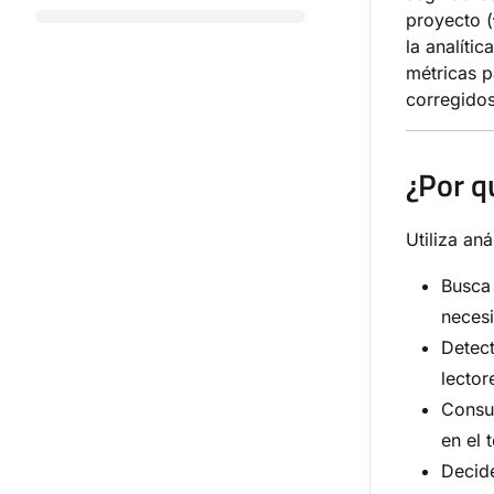
proyecto (
la analític
métricas p
corregidos
¿Por q
Utiliza aná
Busca 
necesi
Detect
lector
Consul
en el 
Decide