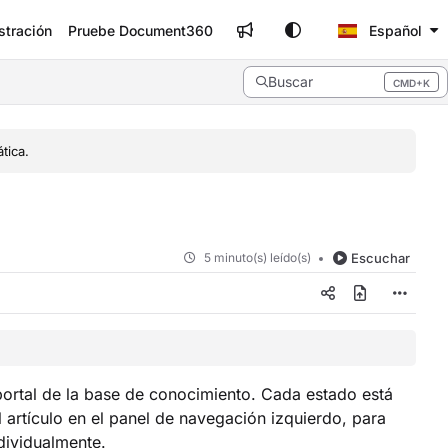
stración
Pruebe Document360
Español
Buscar
CMD+K
Press CMD+K to open search
tica.
5 minuto(s) leído(s)
Escuchar
l portal de la base de conocimiento. Cada estado está
 artículo en el panel de navegación izquierdo, para
ndividualmente.