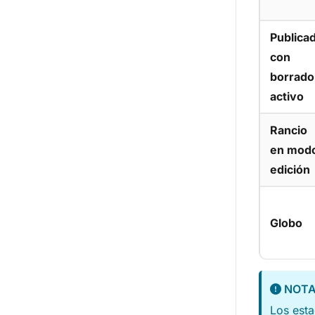
Publica
con
borrado
activo
Rancio
en mod
edición
Globo
NOT
Los esta