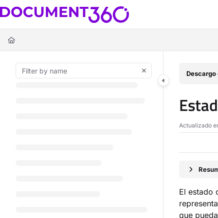
Documentation Index
Fetch the complete documentation index at:
https://docs.document360.c
Use this file to discover all available pages before exploring further.
Descargo 
Estad
Actualizado 
Resum
El estado 
representa
que puedas