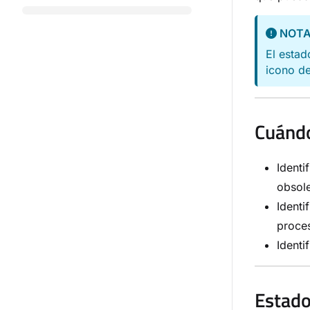
NOT
El estad
icono de
Cuándo
Identi
obsole
Identi
proce
Identi
Estado 