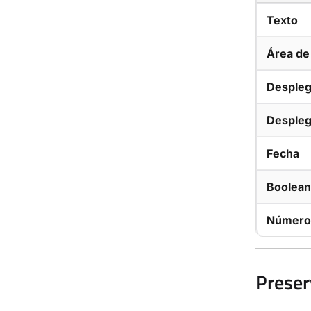
Texto
Área de
Despleg
Desplega
Fecha
Boolea
Número
Preser