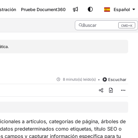
stración
Pruebe Document360
Español
Buscar
CMD+K
Press CMD+K to open search
tica.
8 minuto(s) leído(s)
Escuchar
ionales a artículos, categorías de página, árboles de
datos predeterminados como etiquetas, título SEO o
os campos y capturar información específica para tu