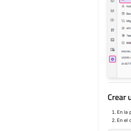
Crear 
En la
En el