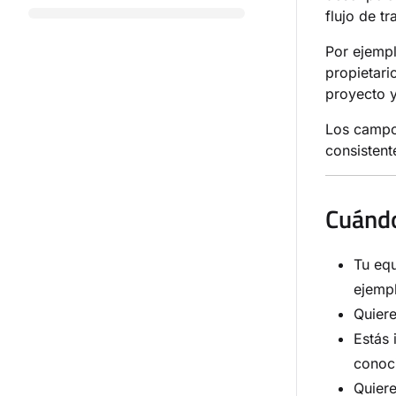
flujo de t
Por ejemp
propietari
proyecto y
Los campos
consistent
Cuándo
Tu eq
ejempl
Quiere
Estás
conoc
Quiere