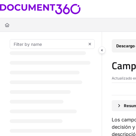
Documentation Index
Fetch the complete documentation index at:
https://docs.document360.c
Use this file to discover all available pages before exploring further.
Descargo 
Camp
Actualizado 
Resum
Los campos
decisión y
descripció