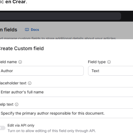
lic
en Crear
.