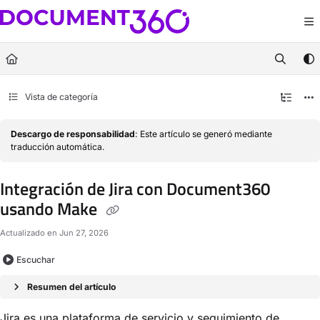
Documentation Index
Fetch the complete documentation index at:
https://docs.document360.com/llm
Use this file to discover all available pages before exploring further.
Vista de categoría
Descargo de responsabilidad
: Este artículo se generó mediante
traducción automática.
Integración de Jira con Document360
usando Make
Actualizado en
Jun 27, 2026
Escuchar
Resumen del artículo
Jira es una plataforma de servicio y seguimiento de